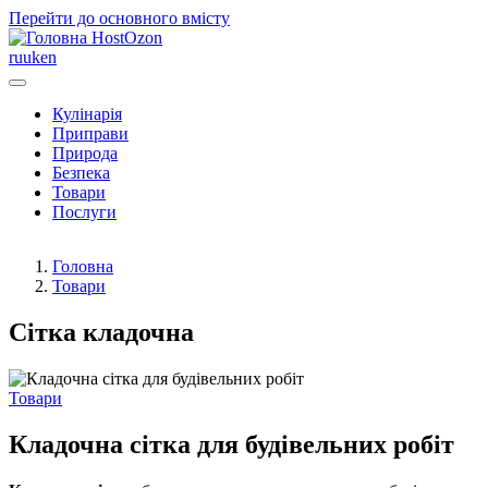
Перейти до основного вмісту
HostOzon
ru
uk
en
Кулінарія
Приправи
Природа
Безпека
Товари
Послуги
Головна
Товари
Сітка кладочна
Товари
Кладочна сітка для будівельних робіт