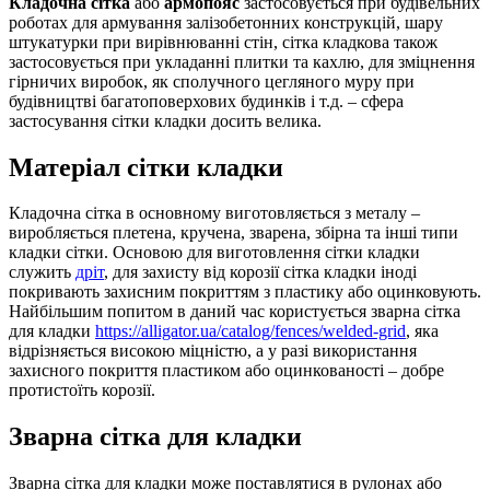
Кладочна сітка
або
армопояс
застосовується при будівельних
роботах для армування залізобетонних конструкцій, шару
штукатурки при вирівнюванні стін, сітка кладкова також
застосовується при укладанні плитки та кахлю, для зміцнення
гірничих виробок, як сполучного цегляного муру при
будівництві багатоповерхових будинків і т.д. – сфера
застосування сітки кладки досить велика.
Матеріал сітки кладки
Кладочна сітка в основному виготовляється з металу –
виробляється плетена, кручена, зварена, збірна та інші типи
кладки сітки. Основою для виготовлення сітки кладки
служить
дріт
, для захисту від корозії сітка кладки іноді
покривають захисним покриттям з пластику або оцинковують.
Найбільшим попитом в даний час користується зварна сітка
для кладки
https://alligator.ua/catalog/fences/welded-grid
, яка
відрізняється високою міцністю, а у разі використання
захисного покриття пластиком або оцинкованості – добре
протистоїть корозії.
Зварна сітка для кладки
Зварна сітка для кладки може поставлятися в рулонах або