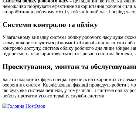
Система обліку робочого часу
– це надійний контроль діяльнос
неможливо побудувати ефективне використання робочої сили в 
співробітників робочому місці у той чи інший час, і період час
Системи контролю та обліку
У загальному випадку система обліку робочого часу дуже схожа
якому використовуються різноманітні ключі - від магнітних або 
контролю доступу, система обліку робочого дня лише збирає і 
підприємствах використовується інтегрована система безпеки, 
Проектування, монтаж та обслуговуванн
Багато охоронних фірм, спеціалізуючись на охоронних системах
охоронних систем. Кваліфіковані фахівці проведуть роботи з мо
що будь-яка система безпеки, у тому числі – і система обліку р
роботу протягом усього терміну служби системи.
HostOzon