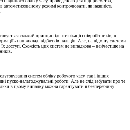
ез надійного обліку часу, проведеного для підприємства,
 в автоматизованому режимі контролювати, як наявність
.
овується схожий принцип ідентифікації співробітників, в
рмації - наприклад, відбитків пальців. Але, на відміну системи
 їх доступ. Схожість цих систем не випадкова – найчастіше на
ників.
луговування систем обліку робочого часу, так і інших
дні пуско-налагоджувальні роботи. Але не слід забувати про те,
тільки в цьому випадку можна гарантувати її безперебійну