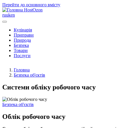
Перейти до основного вмісту
HostOzon
ru
uk
en
Кулінарія
Приправи
Природа
Безпека
Товари
Послуги
Головна
Безпека об'єктів
Системи обліку робочого часу
Безпека об'єктів
Облік робочого часу