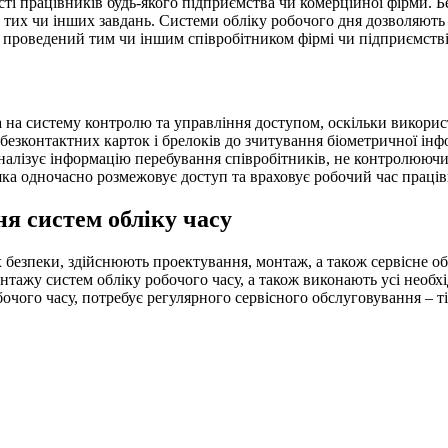
ті працівників будь-якого підприємства чи комерційної фірми. Б
тих чи інших завдань. Системи обліку робочого дня дозволяють
у, проведений тим чи іншим співробітником фірмі чи підприємстві
 на систему контролю та управління доступом, оскільки використ
безконтактних карток і брелоків до зчитування біометричної інфо
аналізує інформацію перебування співробітників, не контролюючи
яка одночасно розмежовує доступ та враховує робочий час праців
я систем обліку часу
 безпеки, здійснюють проектування, монтаж, а також сервісне обс
нтажу систем обліку робочого часу, а також виконають усі необхі
обочого часу, потребує регулярного сервісного обслуговування – 