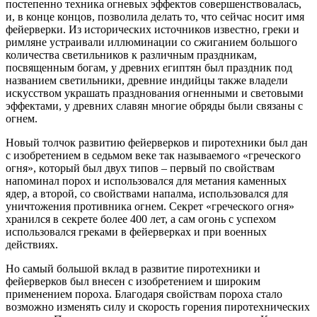
постепенно техника огневых эффектов совершенствовалась,
и, в конце концов, позволила делать то, что сейчас носит имя
фейерверки. Из исторических источников известно, греки и
римляне устраивали иллюминации со сжиганием большого
количества светильников к различным праздникам,
посвященным богам, у древних египтян был праздник под
названием светильники, древние индийцы также владели
искусством украшать празднования огненными и световыми
эффектами, у древних славян многие обряды были связаны с
огнем.
Новый толчок развитию фейерверков и пиротехники был дан
с изобретением в седьмом веке так называемого «греческого
огня», который был двух типов – первый по свойствам
напоминал порох и использовался для метания каменных
ядер, а второй, со свойствами напалма, использовался для
уничтожения противника огнем. Секрет «греческого огня»
хранился в секрете более 400 лет, а сам огонь с успехом
использовался греками в фейерверках и при военных
действиях.
Но самый большой вклад в развитие пиротехники и
фейерверков был внесен с изобретением и широким
применением пороха. Благодаря свойствам пороха стало
возможно изменять силу и скорость горения пиротехнических