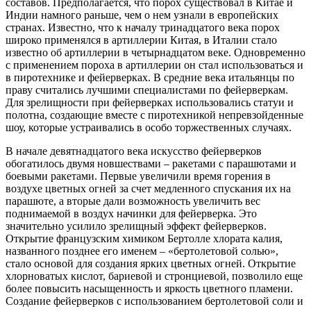
составов. Предполагается, что порох существовал в Китае и
Индии намного раньше, чем о нем узнали в европейских
странах. Известно, что к началу тринадцатого века порох
широко применялся в артиллерии Китая, в Италии стало
известно об артиллерии в четырнадцатом веке. Одновременно
с применением пороха в артиллерии он стал использоваться и
в пиротехнике и фейерверках. В средние века итальянцы по
праву считались лучшими специалистами по фейерверкам.
Для зрелищности при фейерверках использовались статуи и
полотна, создающие вместе с пиротехникой непревзойденные
шоу, которые устраивались в особо торжественных случаях.
В начале девятнадцатого века искусство фейерверков
обогатилось двумя новшествами – ракетами с парашютами и
боевыми ракетами. Первые увеличили время горения в
воздухе цветных огней за счет медленного спускания их на
парашюте, а вторые дали возможность увеличить вес
поднимаемой в воздух начинки для фейерверка. Это
значительно усилило зрелищный эффект фейерверков.
Открытие французским химиком Бертолле хлората калия,
названного позднее его именем – «бертолетовой солью»,
стало основой для создания ярких цветных огней. Открытие
хлорноватых кислот, бариевой и стронциевой, позволило еще
более повысить насыщенность и яркость цветного пламени.
Создание фейерверков с использованием бертолетовой соли и